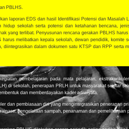
kan PBLHS.
an laporan EDS dan hasil Identifikasi Potensi dan Masalah 
 hidup sekolah serta potensi dan ketahanan bencana, jenis
ak yang terlibat. Penyusunan rencana gerakan PBLHS harus
harus melibatkan kepala sekolah, dewan pendidik, komite se
, diintegrasikan dalam dokumen satu KTSP dan RPP serta m
egiatan pembelajaran pada mata pelajaran, ekstrakurikule
H) di sekolah, penerapan PRLH untuk masyarakat sekitar sek
embentuk dan memberdayakan kader adiwiyata.
uler dan pembiasaan diri yang mengintegrasikan penerapan pr
n drainase, pengelolaan sampah, penanaman dan pemeliharaan p