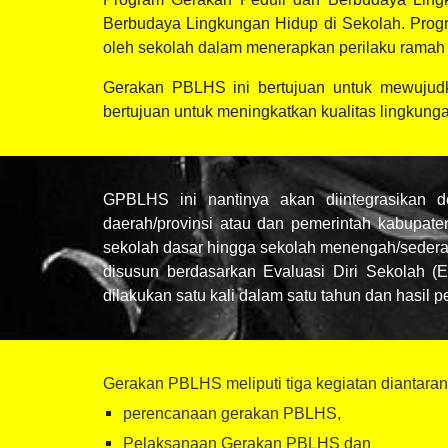
Berbudaya Lingkungan Hidup di Sekolah. Progra
oleh sekolah dalam menerapkan perilaku ramah 
Gerakan PBLHS ini bertujuan untuk mewujudk
bertujuan untuk meningkatkan kualitas lingku
GPBLHS ini nantinya akan diintegrasikan d
daerah/provinsi atau dan pemerintah kabupat
sekolah dasar hingga sekolah menengah/seder
disusun berdasarkan Evaluasi Diri Sekolah 
dilakukan satu kali dalam satu tahun dan hasil
Gerakan PBLHS meliputi tiga kegiatan diantara
perencanaan gerakan PBLHS,
Pelaksanaan Gerakan PBLHS dan