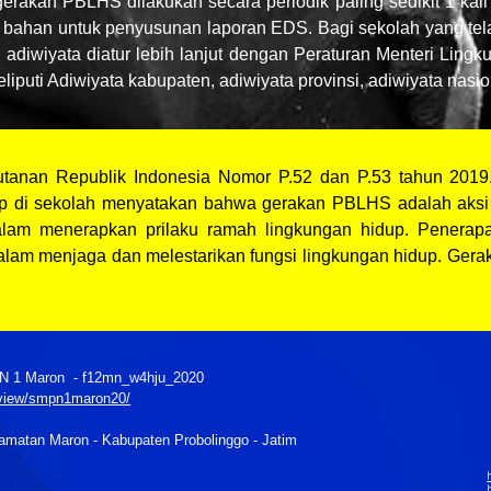
rakan PBLHS dilakukan secara periodik paling sedikit 1 kali
 bahan untuk penyusunan laporan EDS. Bagi sekolah yang te
adiwiyata diatur lebih lanjut dengan Peraturan Menteri Lin
i Adiwiyata kabupaten, adiwiyata provinsi, adiwiyata nasion
utanan Republik Indonesia Nomor P.52 dan P.53 tahun 20
 di sekolah menyatakan bahwa gerakan PBLHS adalah aksi kol
dalam menerapkan prilaku ramah lingkungan hidup. Penerap
alam menjaga dan melestarikan fungsi lingkungan hidup. Gera
1 Maron - f12mn_w4hju_2020
m/view/smpn1maron20/
matan Maron - Kabupaten Probolinggo - Jatim