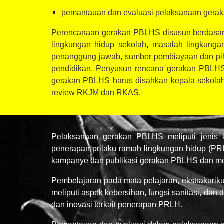
pemantauan dan evaluasi pelaksanaan gera
Perencanaan gerakan PBLHS disusun berdasark
lingkungan hidup sekolah, masalah lingkungan
penanggung jawab, sumber pembiayaan dan pih
pendidikan. Penyusun rencana gerakan PBLHS 
gerakan PBLHS harus disahkan kepala sekolah
review RKJM dan RKAS.
Pelaksanaan gerakan PBLHS meliputi jenis k
penerapan prilaku ramah lingkungan hidup (PRL
kampanye dan publikasi gerakan PBLHS dan m
Pembelajaran pada mata pelajaran, ekstrakurik
meliputi aspek kebersihan, fungsi sanitasi, da
dan inovasi terkait penerapan PRLH.