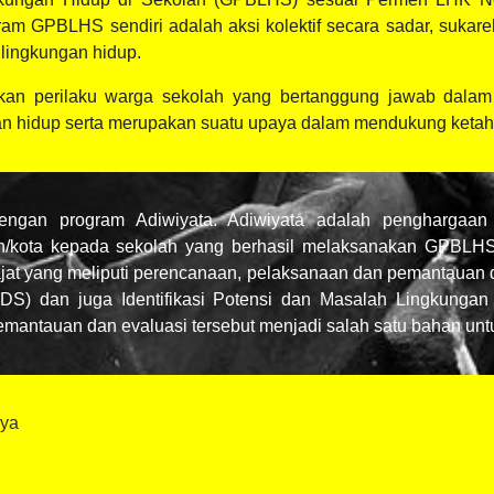
m GPBLHS sendiri adalah aksi kolektif secara sadar, sukarela
lingkungan hidup.
an perilaku warga sekolah yang bertanggung jawab dalam 
ngan hidup serta merupakan suatu upaya dalam mendukung ket
engan program Adiwiyata. Adiwiyata adalah penghargaan 
en/kota kepada sekolah yang berhasil melaksanakan GPBLH
ajat yang meliputi perencanaan, pelaksanaan dan pemantauan
(EDS) dan juga Identifikasi Potensi dan Masalah Lingkun
 pemantauan dan evaluasi tersebut menjadi salah satu bahan 
nya