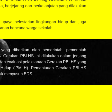
, berjejaring dan berkelanjutan yang dilakukan
upaya pelestarian lingkungan hidup dan juga
ahanan bencana warga sekolah
yang diberikan oleh pemerintah, pemerintah
S. Gerakan PBLHS ini dilakukan dalam jenjang
 dan evaluasi pelaksanaan Gerakan PBLHS yang
gan Hidup (IPMLH). Pemantauan Gerakan PBLHS
untuk menyusun EDS