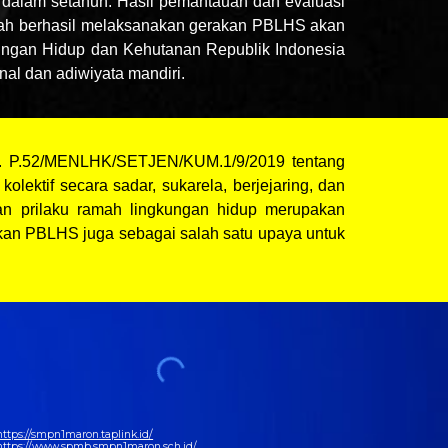
 dalam setahun. Hasil pemantauan dan evaluasi
lah berhasil melaksanakan gerakan PBLHS akan
gkungan Hidup dan Kehutanan Republik Indonesia
al dan adiwiyata mandiri.
19. P.52/MENLHK/SETJEN/KUM.1/9/2019 tentang
ektif secara sadar, sukarela, berjejaring, dan
an prilaku ramah lingkungan hidup merupakan
kan PBLHS juga sebagai salah satu upaya untuk
https://smpn1maron.taplink.id/
https://www.spmb.smpn1maron.sch.id/