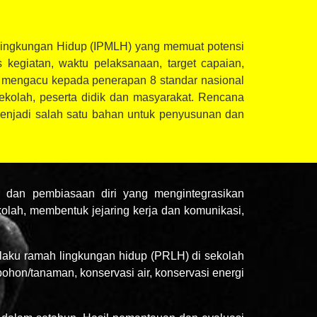
Lingkungan Hidup (IPMLH) yang memuat potensi
 kegiatan, waktu pelaksanaan, target capaian,
 mengacu kepada penerapan 8 standar nasional
kolah, peserta didik dan masyarakat. Rencana
enjadi salah satu bahan untuk penyusunan dan
r dan pembiasaan diri yang mengintegrasikan
olah, membentuk jejaring kerja dan komunikasi,
ilaku ramah lingkungan hidup (PRLH) di sekolah
ohon/tanaman, konservasi air, konservasi energi