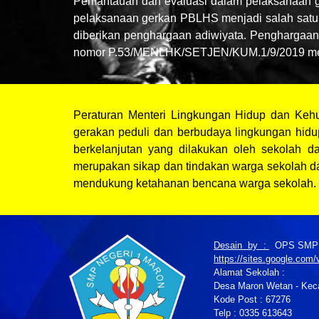
Pemantauan dan evaluasi dalam pelaksanaan ge
pelaksanaan gerkan PBLHS menjadi salah satu
diberikan penghargaan adiwiyata. Penghargaan 
nomor P.53/MENLHK/SETJEN/KUM.1/9/2019 meliput
Peraturan Menteri Lingkungan Hidup dan Keh
gerakan peduli dan berbudaya lingkungan hidup
berkelanjutan yang dilakukan oleh sekolah 
merupakan sikap dan tindakan warga sekolah d
mendukung ketahanan bencana warga sekolah.
Desain by :
OPS SMPN 
https://sites.google.co
Alamat Sekolah :
Desa Maron Wetan - Keca
Kode Post : 67276
Telp : 0335 613643