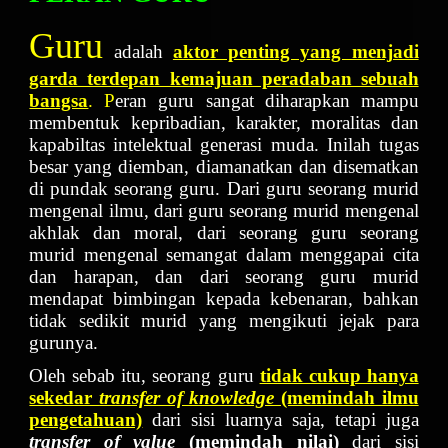
Guru
adalah
aktor penting yang menjadi
garda terdepan kemajuan peradaban sebuah
bangsa
. P
eran guru sangat diharapkan mampu
membentuk kepribadian, karakter, moralitas dan
kapabiltas intelektual generasi muda. Inilah tugas
besar yang diemban, diamanatkan dan disematkan
di pundak seorang guru. Dari guru seorang murid
mengenal ilmu, dari guru seorang murid mengenal
akhlak dan moral, dari seorang guru seorang
murid mengenal semangat dalam menggapai cita
dan harapan, dan dari seorang guru murid
mendapat bimbingan kepada kebenaran, bahkan
tidak sedikit murid yang mengikuti jejak para
gurunya.
Oleh sebab itu, seorang guru
tidak cukup hanya
sekedar
transfer of knowledge
(memindah ilmu
pengetahuan)
dari sisi luarnya saja, tetapi juga
transfer of value
(memindah nilai)
dari sisi