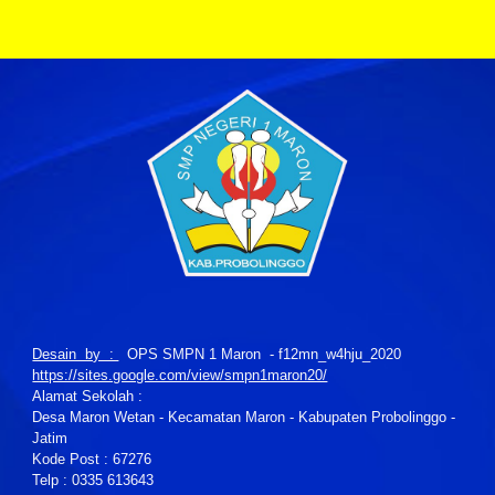
Desain by :
OPS SMPN 1 Maron - f12mn_w4hju_2020
https://sites.google.com/view/smpn1maron20/
Alamat Sekolah :
Desa Maron Wetan - Kecamatan Maron - Kabupaten Probolinggo -
Jatim
Kode Post : 67276
Telp : 0335 613643