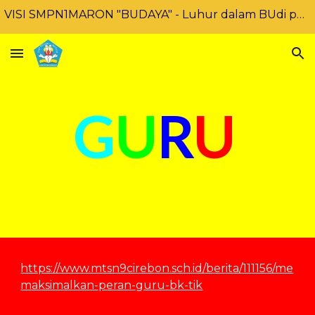
VISI SMPN1MARON "BUDAYA" - Luhur dalam BUdi pekerti, Unggul DAlam prestasi dan BerbudaYA lingkungan
Skip to main content
Skip to navigation
G
U
R
U
https://www.mtsn9cirebon.sch.id/berita/111156/me
maksimalkan-peran-guru-bk-tik