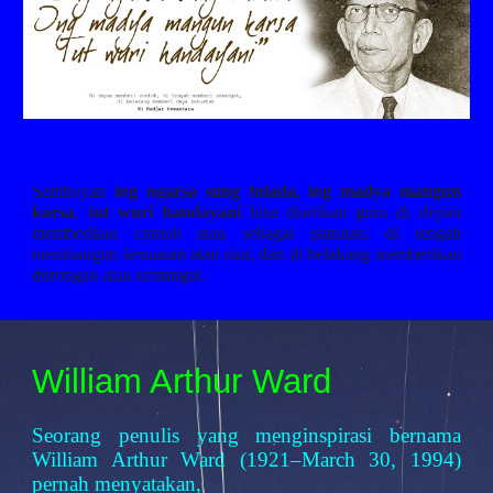
Semboyan
ing ngarsa sung tulada
,
ing madya mangun
karsa
,
tut wuri handayani
bisa diartikan guru di depan
memberikan contoh atau sebagai panutan, di tengah
membangun kemauan atau niat, dan di belakang memberikan
dorongan atau semangat.
William Arthur Ward
Seorang penulis yang menginspirasi bernama
William Arthur Ward (1921–March 30, 1994)
pernah menyatakan,