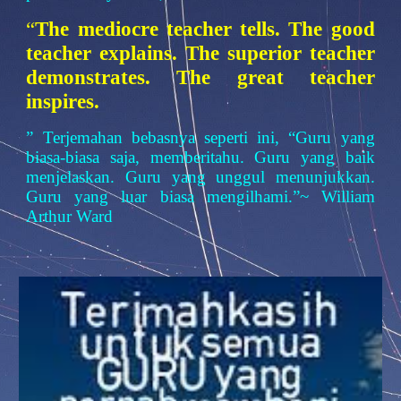
“
The mediocre teacher tells. The good
teacher explains. The superior teacher
demonstrates. The great teacher
inspires.
” Terjemahan bebasnya seperti ini, “Guru yang
biasa-biasa saja, memberitahu. Guru yang baik
menjelaskan. Guru yang unggul menunjukkan.
Guru yang luar biasa mengilhami.”~ William
Arthur Ward