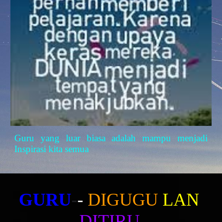
Guru yang luar biasa
adalah mampu menjadi
Inspirasi kita semua
GURU
-
- 
DIGUGU
LAN
DITIRU