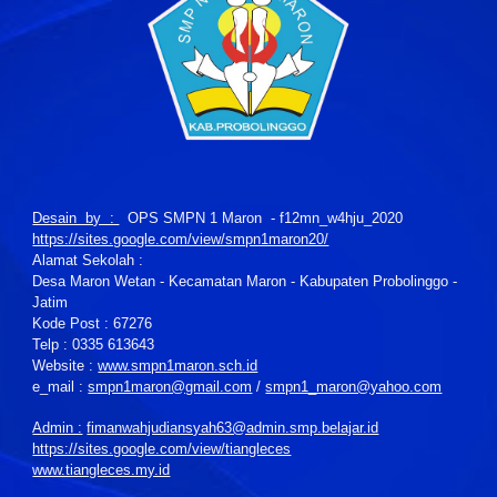
Desain by :
OPS SMPN 1 Maron - f12mn_w4hju_2020
https://sites.google.com/view/smpn1maron20/
Alamat Sekolah :
Desa Maron Wetan - Kecamatan Maron - Kabupaten Probolinggo -
Jatim
Kode Post : 67276
Telp : 0335 613643
Website :
www.smpn1maron.sch.id
e_mail :
smpn1maron@gmail.com
/
smpn1_maron@yahoo.com
Admin :
fimanwahjudiansyah63@admin.smp.belajar.id
https://sites.google.com/view/tiangleces
www.tiangleces.my.id