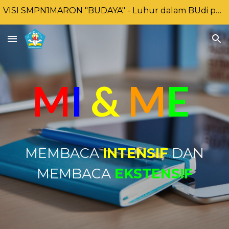
VISI SMPN1MARON "BUDAYA" - Luhur dalam BUdi pekerti, Unggul DAlam prestasi dan BerbudaYA lingkungan
Skip to main content
Skip to navigation
M
I
&
M
E
MEMBACA
INTENSIF
DAN
MEMBACA
EKSTENSIF