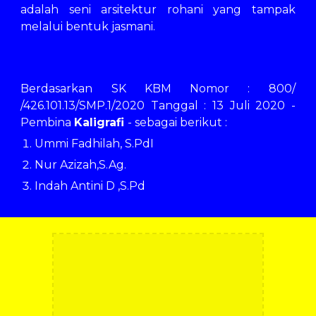
adalah seni arsitektur rohani yang tampak
melalui bentuk jasmani.
Berdasarkan SK KBM Nomor : 800/
/426.101.13/SMP.1/2020 Tanggal : 13 Juli 2020 -
Pembina
Kaligrafi
- sebagai berikut :
Ummi Fadhilah, S.PdI
Nur Azizah,S.Ag.
Indah Antini D ,S.Pd