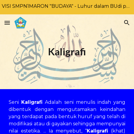
VISI SMPN1MARON "BUDAYA" - Luhur dalam BUdi pekerti, Unggul DAlam prestasi dan BerbudaYA lingkungan
Skip to main content
Skip to navigation
Kaligrafi
Seni
Kaligrafi
Adalah seni menulis indah yang
dibentuk dengan mengutamakan keindahan
yang terdapat pada bentuk huruf yang telah di
modifikasi atau di gayakan sehingga mempunyai
nilai estetika. ... Ia menyebut, “
Kaligrafi
(khat)