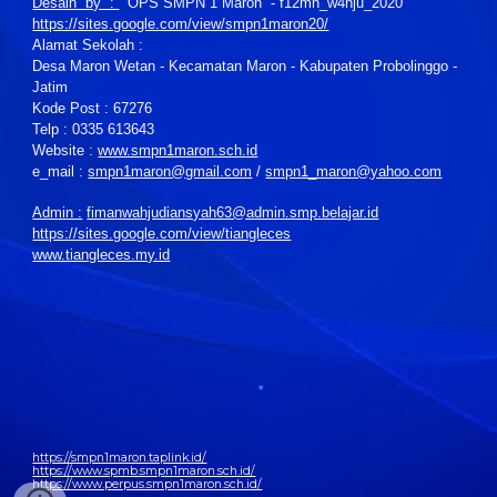
Desain by :
OPS SMPN 1 Maron - f12mn_w4hju_2020
https://sites.google.com/view/smpn1maron20/
Alamat Sekolah :
Desa Maron Wetan - Kecamatan Maron - Kabupaten Probolinggo -
Jatim
Kode Post : 67276
Telp : 0335 613643
Website :
www.smpn1maron.sch.id
e_mail :
smpn1maron@gmail.com
/
smpn1_maron@yahoo.com
Admin :
fimanwahjudiansyah63@admin.smp.belajar.id
https://sites.google.com/view/tiangleces
www.tiangleces.my.id
https://smpn1maron.taplink.id/
https://www.spmb.smpn1maron.sch.id/
https://www.perpus.smpn1maron.sch.id/