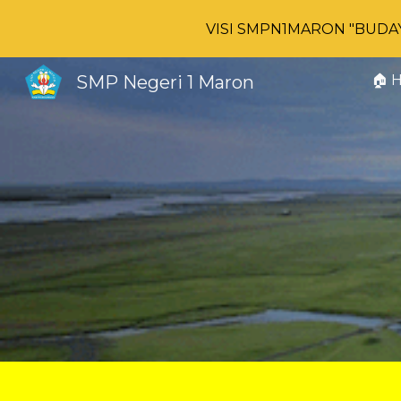
VISI SMPN1MARON "BUDAYA"
Sk
SMP Negeri 1 Maron
🏠 