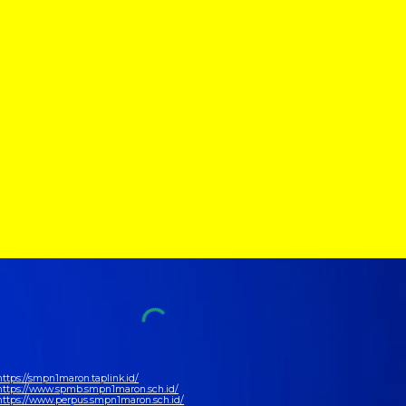
https://smpn1maron.taplink.id/
https://www.spmb.smpn1maron.sch.id/
https://www.perpus.smpn1maron.sch.id/