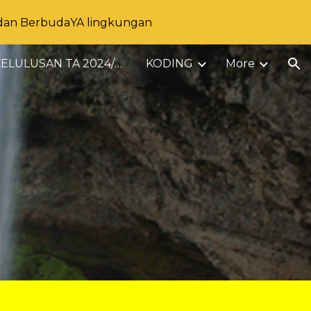
 dan BerbudaYA lingkungan
ion
INFO KELULUSAN TA 2024/2025
KODING
More