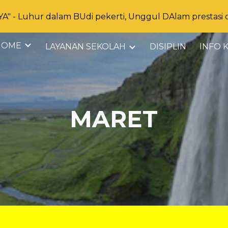
 - Luhur dalam BUdi pekerti, Unggul DAlam prestasi
ip to main content
Skip to navigat
HOME
LAYANAN SEKOLAH
DISIPLIN
MARET