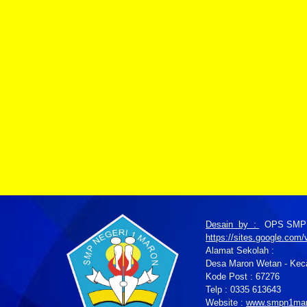
Desain by :
OPS SMPN 
https://sites.google.co
Alamat Sekolah :
Desa Maron Wetan - Keca
Kode Post : 67276
Telp : 0335 613643
Website :
www.smpn1mar