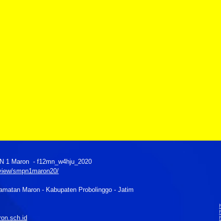
1 Maron - f12mn_w4hju_2020
m/view/smpn1maron20/
matan Maron - Kabupaten Probolinggo - Jatim
on.sch.id