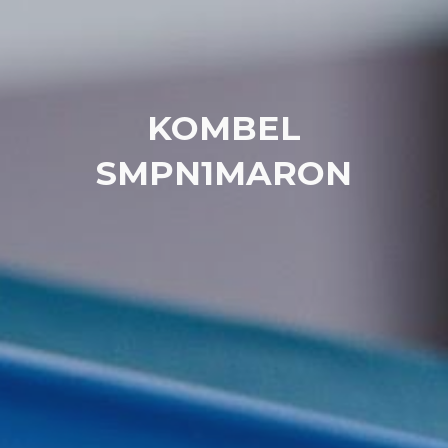
KOMBEL
SMPN1MARON