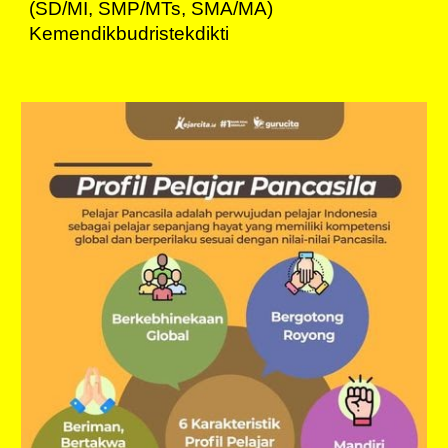
(SD/MI, SMP/MTs, SMA/MA)
Kemendikbudristekdikti