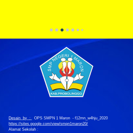
Desain by :
OPS SMPN 1 Maron - f12mn_w4hju_2020
https://sites.google.com/view/smpn1maron20/
Alamat Sekolah :