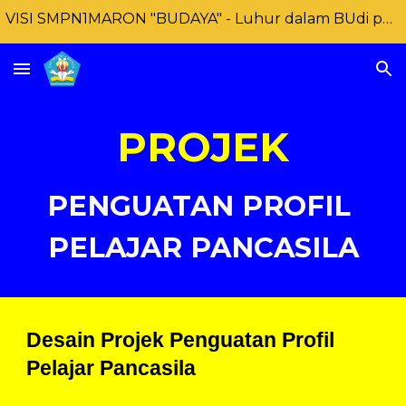
VISI SMPN1MARON "BUDAYA" - Luhur dalam BUdi pekerti, Unggul DAlam prestasi dan BerbudaYA lingkungan
Skip to main content
Skip to navigation
PROJEK
PENGUATAN PROFIL 
PELAJAR PANCASILA
Desain Projek Penguatan Profil 
Pelajar Pancasila