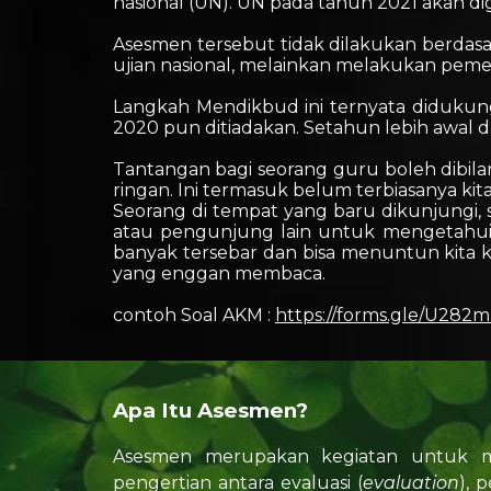
nasional (UN). UN pada tahun 2021 akan d
Asesmen tersebut tidak dilakukan berdasa
ujian nasional, melainkan melakukan pemet
Langkah Mendikbud ini ternyata diduku
2020 pun ditiadakan. Setahun lebih awal d
Tantangan bagi seorang guru boleh dibila
ringan. Ini termasuk belum terbiasanya kita
Seorang di tempat yang baru dikunjungi, s
atau pengunjung lain untuk mengetahui l
banyak tersebar dan bisa menuntun kita ke t
yang enggan membaca.
contoh Soal AKM :
https://forms.gle/U28
Apa Itu Asesmen?
Asesmen merupakan kegiatan untuk m
pengertian antara evaluasi (
evaluation
), p