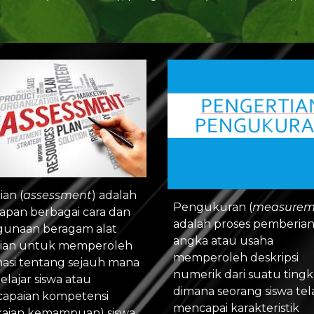
ian (
assessment
) adalah 
Pengukuran (
measurem
apan berbagai cara dan 
adalah proses pemberian
unaan beragam alat 
angka atau usaha 
aian untuk memperoleh 
memperoleh deskripsi 
masi tentang sejauh mana 
numerik dari suatu tingk
belajar siswa atau 
dimana seorang siswa tela
capaian kompetensi 
mencapai karakteristik 
kaian kemampuan) siswa. 