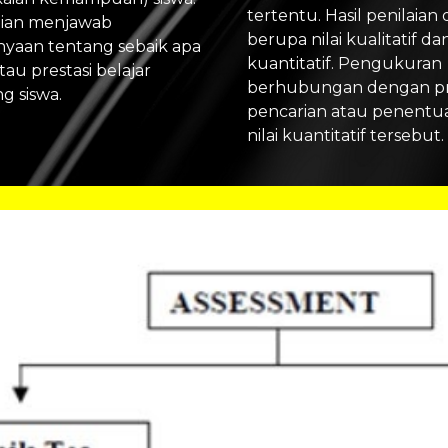
tertentu. Hasil penilaian 
aian menjawab 
berupa nilai kualitatif dan 
nyaan tentang sebaik apa 
kuantitatif. Pengukuran 
atau prestasi belajar 
berhubungan dengan pr
g siswa. 
pencarian atau penentua
nilai kuantitatif tersebut. 