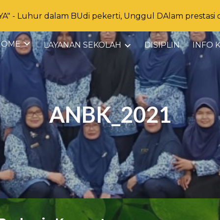
 - Luhur dalam BUdi pekerti, Unggul DAlam prestasi
ip to main content
Skip to navigat
HOME
LAYANAN SEKOLAH
DISIPLIN
ANBK_2021