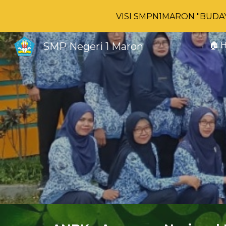
VISI SMPN1MARON "BUDAYA"
Sk
SMP Negeri 1 Maron
🏠 