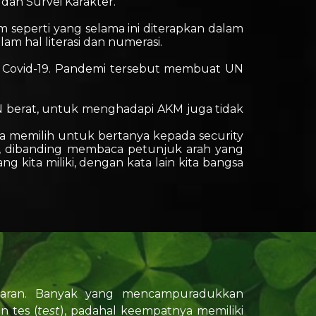
dan Survei Karakter.
 seperti yang selama ini diterapkan dalam
m hal literasi dan numerasi.
 Covid-19. Pandemi tersebut membuat UN
UN berat, untuk menghadapi AKM juga tidak
nya memilih untuk bertanya kepada security
ya, dibanding membaca petunjuk arah yang
ng kita miliki, dengan kata lain kita bangsa
jaran. Banyak yang mencampuradukkan
an tes (
test
), padahal keempatnya memiliki