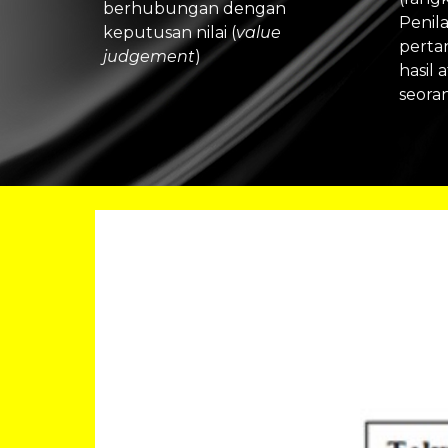
berhubungan dengan 
Penil
keputusan nilai (
value 
perta
judgement
) 
hasil 
seoran