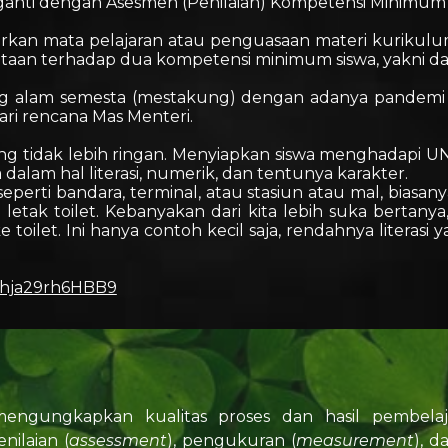
iganti dengan Asesmen (Penilaian) Kompetensi Minimum 
rkan mata pelajaran atau penguasaan materi kurikulum
aan terhadap dua kompetensi minimum siswa, yakni dala
ng alam semesta (mestakung) dengan adanya pandemi
ari rencana Mas Menteri.
ng tidak lebih ringan. Menyiapkan siswa menghadapi 
 dalam hal literasi, numerik, dan tentunya karakter.
eperti bandara, terminal, atau stasiun atau mal, biasa
etak toilet. Kebanyakan dari kita lebih suka bertan
oilet. Ini hanya contoh kecil saja, rendahnya literasi ya
2mhja29rh6HBB9
engungkapkan kualitas proses dan hasil pembela
enilaian (
assessment
), pengukuran (
measurement
), d