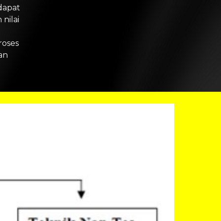
dapat 
nilai 
oses 
n 