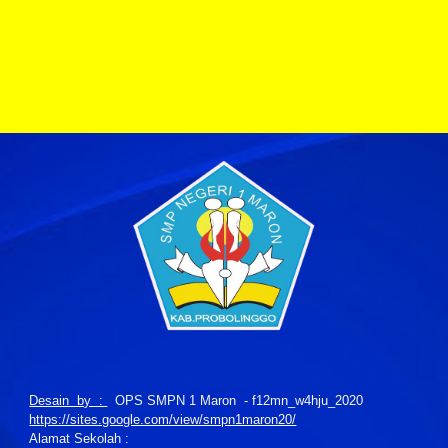
Desain by :
OPS SMPN 1 Maron - f12mn_w4hju_2020
https://sites.google.com/view/smpn1maron20/
Alamat Sekolah :