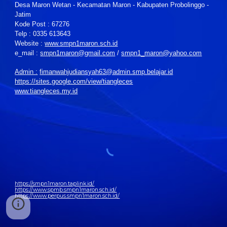
Desa Maron Wetan - Kecamatan Maron - Kabupaten Probolinggo -
Jatim
Kode Post : 67276
Telp : 0335 613643
Website :
www.smpn1maron.sch.id
e_mail :
smpn1maron@gmail.com
/
smpn1_maron@yahoo.com
Admin :
fimanwahjudiansyah63@admin.smp.belajar.id
https://sites.google.com/view/tiangleces
www.tiangleces.my.id
https://smpn1maron.taplink.id/
https://www.spmb.smpn1maron.sch.id/
https://www.perpus.smpn1maron.sch.id/