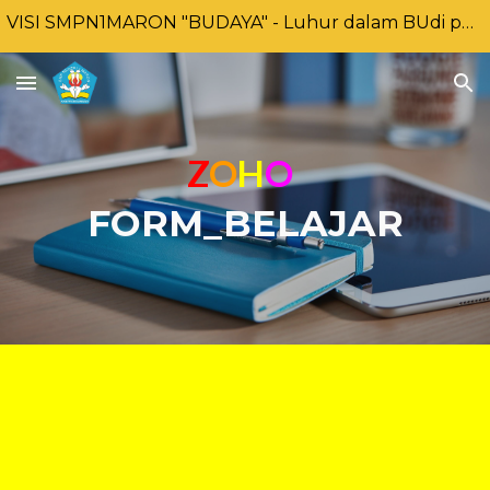
VISI SMPN1MARON "BUDAYA" - Luhur dalam BUdi pekerti, Unggul DAlam prestasi dan BerbudaYA lingkungan
Skip to main content
Skip to navigation
Z
O
H
O
FORM_BELAJAR