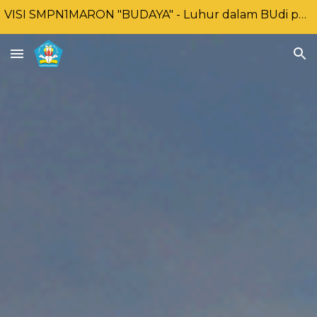
VISI SMPN1MARON "BUDAYA" - Luhur dalam BUdi pekerti, Unggul DAlam prestasi dan BerbudaYA lingkungan
Skip to main content
Skip to navigation